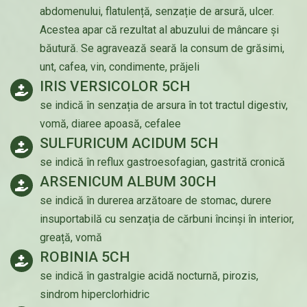
abdomenului, flatulență, senzație de arsură, ulcer.
Acestea apar că rezultat al abuzului de mâncare și
băutură. Se agravează seară la consum de grăsimi,
unt, cafea, vin, condimente, prăjeli
IRIS VERSICOLOR 5CH
se indică în senzația de arsura în tot tractul digestiv,
vomă, diaree apoasă, cefalee
SULFURICUM ACIDUM 5CH
se indică în reflux gastroesofagian, gastrită cronică
ARSENICUM ALBUM 30CH
se indică în durerea arzătoare de stomac, durere
insuportabilă cu senzația de cărbuni încinși în interior,
greață, vomă
ROBINIA 5CH
se indică în gastralgie acidă nocturnă, pirozis,
sindrom hiperclorhidric