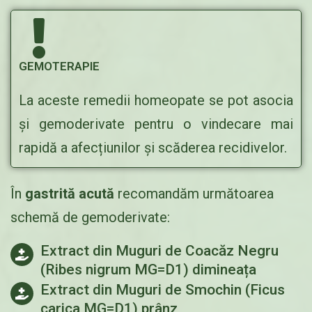
GEMOTERAPIE
La aceste remedii homeopate se pot asocia
și gemoderivate pentru o vindecare mai
rapidă a afecțiunilor și scăderea recidivelor.
În
gastrită acută
recomandăm următoarea
schemă de gemoderivate:
Extract din Muguri de Coacăz Negru
(Ribes nigrum MG=D1) dimineața
Extract din Muguri de Smochin (Ficus
carica MG=D1) prânz