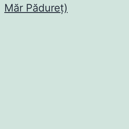
Măr Pădureț)